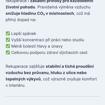
rekuperace i
zásadní přínosy pro každodenní
životní pohodu
. Pravidelná výměna vzduchu
snižuje hladinu CO₂ v místnostech
, což má
přímý dopad na:
Lepší spánek
Vyšší koncentraci při práci nebo studiu
Méně bolestí hlavy a únavy
Celkovou podporu zdraví dýchacích cest
Rekuperace zajišťuje
stabilní a tiché proudění
vzduchu bez průvanu, hluku z ulice nebo
tepelných výkyvů
, což výrazně zvyšuje komfort
v interiéru.