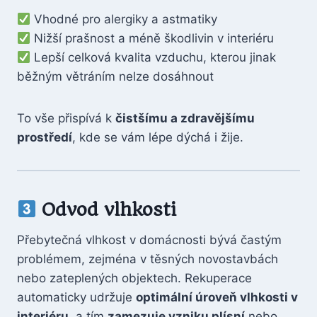
Vhodné pro alergiky a astmatiky
Nižší prašnost a méně škodlivin v interiéru
Lepší celková kvalita vzduchu, kterou jinak
běžným větráním nelze dosáhnout
To vše přispívá k
čistšímu a zdravějšímu
prostředí
, kde se vám lépe dýchá i žije.
Odvod vlhkosti
Přebytečná vlhkost v domácnosti bývá častým
problémem, zejména v těsných novostavbách
nebo zateplených objektech. Rekuperace
automaticky udržuje
optimální úroveň vlhkosti v
interiéru
, a tím
zamezuje vzniku plísní
nebo