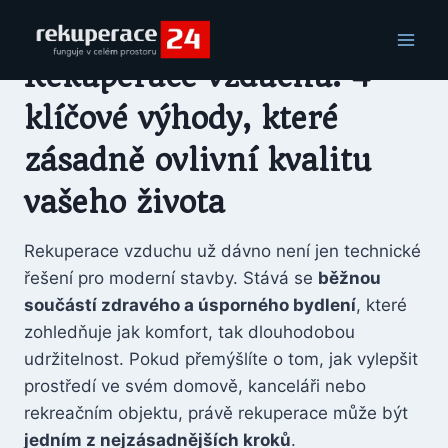
Rekuperace vzduchu: 4
klíčové výhody, které
zásadně ovlivní kvalitu
vašeho života
Rekuperace vzduchu už dávno není jen technické
řešení pro moderní stavby. Stává se
běžnou
součástí zdravého a úsporného bydlení
, které
zohledňuje jak komfort, tak dlouhodobou
udržitelnost. Pokud přemýšlíte o tom, jak vylepšit
prostředí ve svém domově, kanceláři nebo
rekreačním objektu, právě rekuperace může být
jedním z nejzásadnějších kroků
.