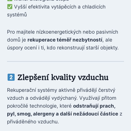
Vyšší efektivita vytápěcích a chladicích
systémů
Pro majitele nízkoenergetických nebo pasivních
domů je
rekuperace téměř nezbytností
, ale
úspory ocení i ti, kdo rekonstruují starší objekty.
Zlepšení kvality vzduchu
Rekuperační systémy aktivně přivádějí čerstvý
vzduch a odvádějí vydýchaný. Využívají přitom
pokročilé technologie, které
odstraňují prach,
pyl, smog, alergeny a další nežádoucí částice
z
přiváděného vzduchu.