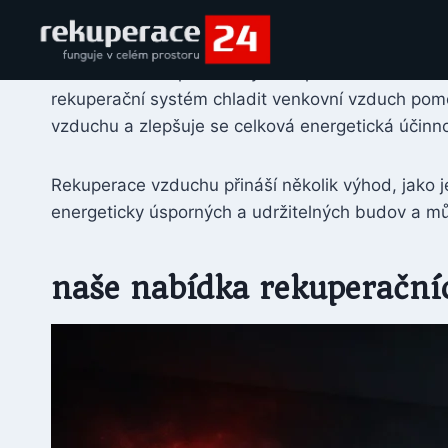
Rekuperační jednotka obvykle obsahuje výměník 
zimě může rekuperační systém předehřát venkovn
rekuperační systém chladit venkovní vzduch pom
vzduchu a zlepšuje se celková energetická účinn
Rekuperace vzduchu přináší několik výhod, jako j
energeticky úsporných a udržitelných budov a mů
naše nabídka rekuperační