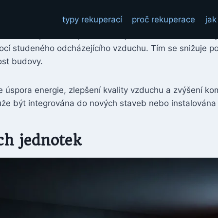
typy rekuperací
proč rekuperace
jak
tepla, který umožňuje přenos tepla mezi venkovním a v
í vzduch pomocí tepla odcházejícího vzduchu z budovy
ocí studeného odcházejícího vzduchu. Tím se snižuje p
ost budovy.
e úspora energie, zlepšení kvality vzduchu a zvýšení ko
že být integrována do nových staveb nebo instalována 
ch jednotek