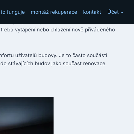
 to funguje
montáž rekuperace
kontakt
Účet
nitřním proudem vzduchu. Při chladném počasí v
. Naopak, v horkých letních dnech může
otřeba vytápění nebo chlazení nově přiváděného
mfortu uživatelů budovy. Je to často součástí
do stávajících budov jako součást renovace.