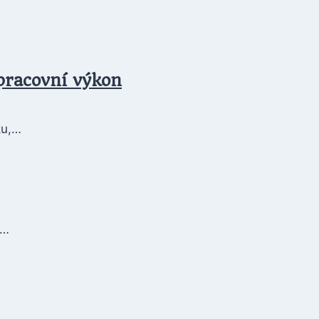
 pracovní výkon
ku,…
y…