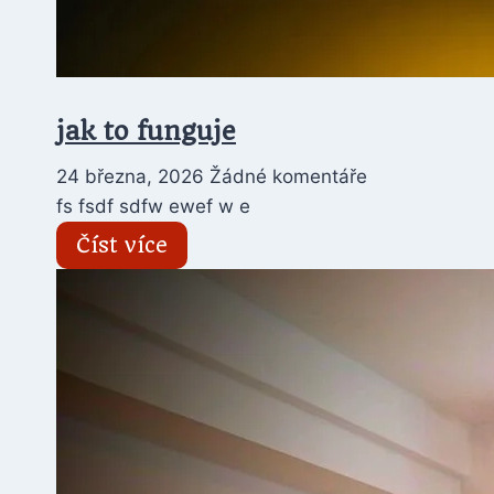
jak to funguje
24 března, 2026
Žádné komentáře
fs fsdf sdfw ewef w e
Číst více