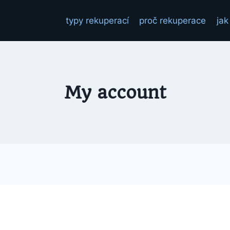
typy rekuperací
proč rekuperace
jak
My account