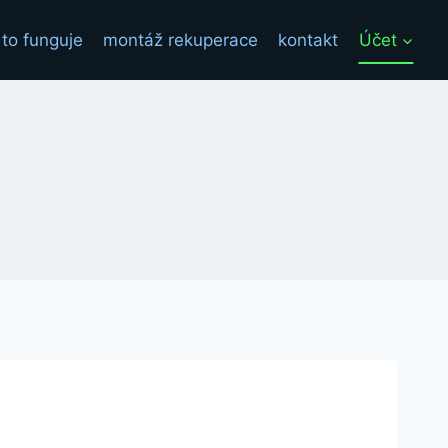
 to funguje
montáž rekuperace
kontakt
Účet