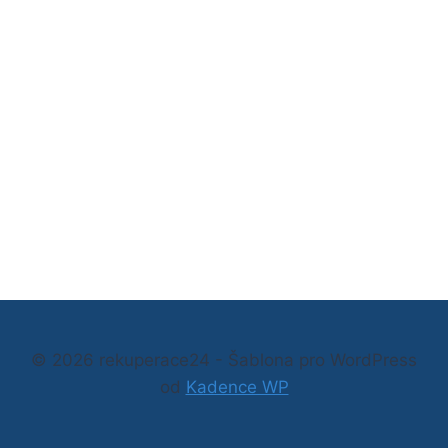
© 2026 rekuperace24 - Šablona pro WordPress
od
Kadence WP