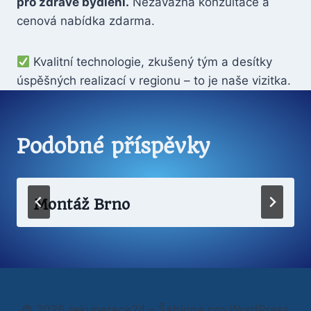
pro zdravé bydlení.
Nezávazná konzultace a
cenová nabídka zdarma.
Kvalitní technologie, zkušený tým a desítky
úspěšných realizací v regionu – to je naše vizitka.
Podobné příspěvky
Montáž Brno
© 2026 rekuperace24 - Šablona pro WordPress